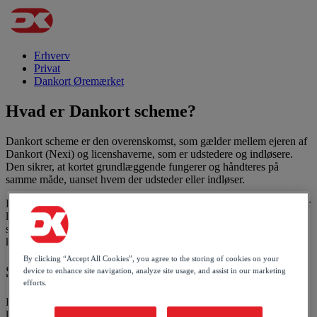
Erhverv
Privat
Dankort Øremærket
Hvad er Dankort scheme?
Dankort scheme er den overenskomst, som gælder mellem ejeren af
Dankort (Nexi) og licenshaverne, som er udstedere og indløsere.
Den sikrer, at kortet grundlæggende fungerer og håndteres på
samme måde, uanset hvem der udsteder eller indløser.
En central del af Dankort scheme er schemereglerne, som fastlægger
licenshavernes pligter og rettigheder. Det kan fx være krav til
sikkerhed eller mulighederne for indsigelse på vegne af en
kortholder.
By clicking “Accept All Cookies”, you agree to the storing of cookies on your
Schemeregler
device to enhance site navigation, analyze site usage, and assist in our marketing
efforts.
Her kan du læse de offentlige dele af schemereglerne. Som
licenshaver kan du få de øvrige dele af reglerne ved at kontakte