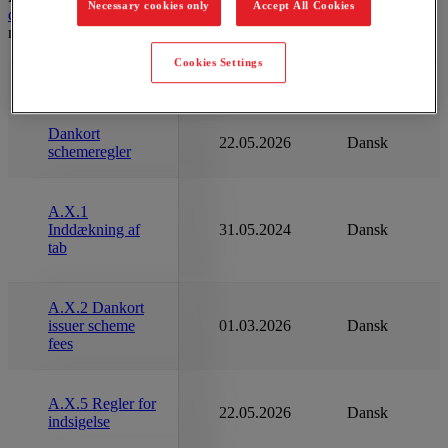
Necessary cookies only
Accept All Cookies
dankortscheme@nets.eu
. Her kan du også blive tilføjet til det
nyhedsbrev vi sender, når reglerne bliver ændret.
Cookies Settings
Dokument
Version
Sprog
Dankort
22.05.2026
Dansk
schemeregler
A.X.1
Inddækning af
31.05.2024
Dansk
tab
A.X.2 Dankort
issuer scheme
01.03.2026
Dansk
fees
A.X.5 Regler for
22.05.2026
Dansk
indsigelse