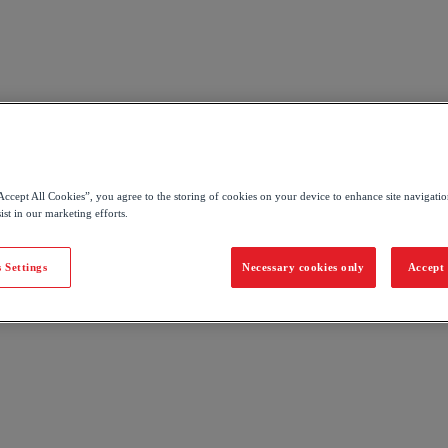
Accept All Cookies”, you agree to the storing of cookies on your device to enhance site navigation
nden for én time. Sammen kan vi så finde den rigtige løsning til dig.
ist in our marketing efforts.
til du er klar til at tage imod betalinger med Dankort.
 Settings
Necessary cookies only
Accept 